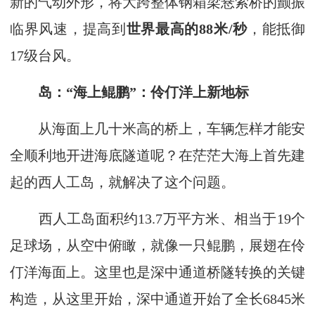
新的气动外形，将大跨整体钢箱梁悬索桥的颤振
临界风速，提高到
世界最高的88米/秒
，能抵御
17级台风。
岛：“海上鲲鹏”：伶仃洋上新地标
从海面上几十米高的桥上，车辆怎样才能安
全顺利地开进海底隧道呢？在茫茫大海上首先建
起的西人工岛，就解决了这个问题。
西人工岛面积约13.7万平方米、相当于19个
足球场，从空中俯瞰，就像一只鲲鹏，展翅在伶
仃洋海面上。这里也是深中通道桥隧转换的关键
构造，从这里开始，深中通道开始了全长6845米