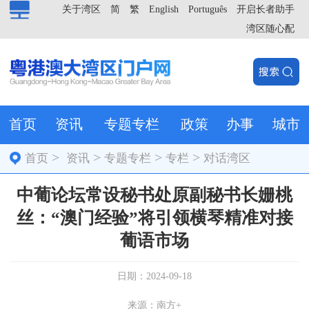
关于湾区
简
繁
English
Português
开启长者助手
湾区随心配
首页
资讯
专题专栏
政策
办事
城市
>
>
>
>
首页
资讯
专题专栏
专栏
对话湾区
中葡论坛常设秘书处原副秘书长姗桃
丝：“澳门经验”将引领横琴精准对接
葡语市场
日期：2024-09-18
来源：南方+