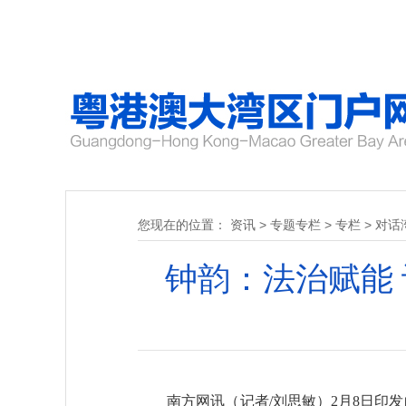
您现在的位置：
资讯
>
专题专栏
>
专栏
>
对话
钟韵：法治赋能
南方网讯（记者/刘思敏）2月8日印发