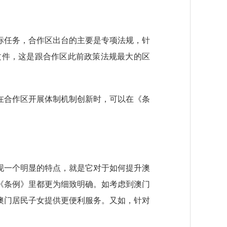
标任务，合作区出台的主要是专项法规，针
文件，这是跟合作区此前政策法规最大的区
合作区开展体制机制创新时，可以在《条
现一个明显的特点，就是它对于如何提升澳
《条例》里都更为细致明确。如考虑到澳门
澳门居民子女提供更便利服务。又如，针对