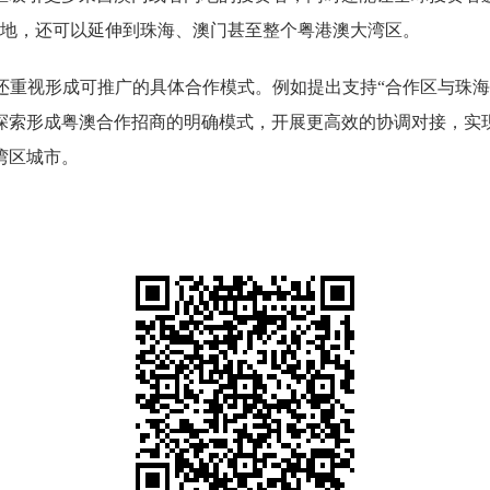
土地，还可以延伸到珠海、澳门甚至整个粤港澳大湾区。
视形成可推广的具体合作模式。例如提出支持“合作区与珠海
探索形成粤澳合作招商的明确模式，开展更高效的协调对接，实
湾区城市。