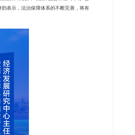
钟韵表示，法治保障体系的不断完善，将有