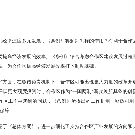
门经济适度多元发展，《条例》将起到怎样的作用？有利于合作
要提高经济发展的效率。《条例》综合考虑合作区建设发展过程
循，为合作区提高经济发展效率打下制度基础。
方面，在容错免责机制下，合作区可能出现更大力度的改革开放
开展更大额度投资时，合作区作为“一国两制”新实践所具备的创
作区工作中遇到的问题，《条例》所提出的工作机制、财政机制
了保障。
基于《总体方案》，进一步细化了支持合作区产业发展的方向和