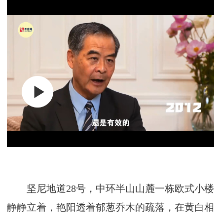
坚尼地道28号，中环半山山麓一栋欧式小楼
静静立着，艳阳透着郁葱乔木的疏落，在黄白相