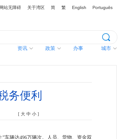
网站无障碍
关于湾区
简
繁
English
Português
资讯
政策
办事
城市
税务便利
[
大
中
小
]
上”车辆达496万辆次。人员、货物、资金双