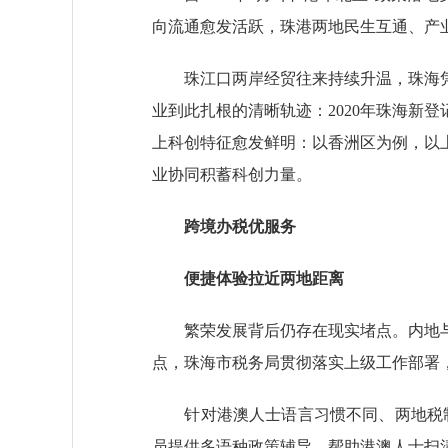
向流通愈发活跃，珠港两地民生互通、产
珠江口两岸经贸往来持续升温，珠海凭
业到此扎根的清晰轨迹：2020年珠海新登记港
上科创特征愈发鲜明：以香洲区为例，以
业协同积蓄科创力量。
跨境办税优服务
便捷体验拉近两地距离
繁荣发展背后仍存在现实堵点。内地与
点，珠海市税务局贯彻落实上级工作部署
针对港澳人士语言习惯不同、两地税制认
员提供多语种政策辅导，帮助港澳人士扫