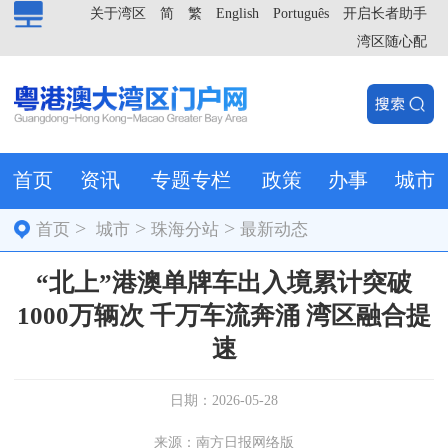
关于湾区
简
繁
English
Português
开启长者助手
湾区随心配
首页
资讯
专题专栏
政策
办事
城市
>
>
>
首页
城市
珠海分站
最新动态
“北上”港澳单牌车出入境累计突破
1000万辆次 千万车流奔涌 湾区融合提
速
日期：2026-05-28
来源：南方日报网络版