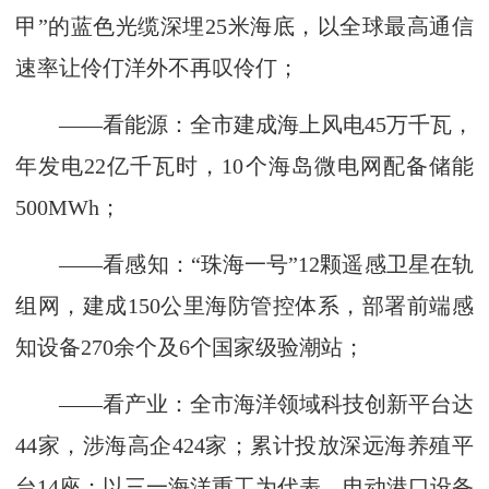
甲”的蓝色光缆深埋25米海底，以全球最高通信
速率让伶仃洋外不再叹伶仃；
——看能源：全市建成海上风电45万千瓦，
年发电22亿千瓦时，10个海岛微电网配备储能
500MWh；
——看感知：“珠海一号”12颗遥感卫星在轨
组网，建成150公里海防管控体系，部署前端感
知设备270余个及6个国家级验潮站；
——看产业：全市海洋领域科技创新平台达
44家，涉海高企424家；累计投放深远海养殖平
台14座；以三一海洋重工为代表，电动港口设备