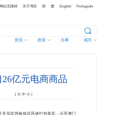
网站无障碍
关于湾区
简
繁
English
Português
资讯
政策
办事
城市
26亿元电商商品
[
大
中
小
]
关员监管验放后迅速打包装车，运至澳门