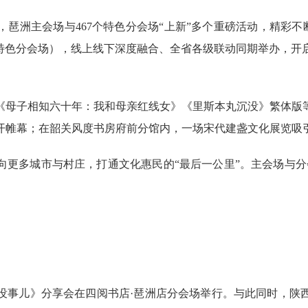
，琶洲主会场与467个特色分会场“上新”多个重磅活动，精彩不断
类特色分会场），线上线下深度融合、全省各级联动同期举办，
母子相知六十年：我和母亲红线女》《里斯本丸沉没》繁体版等
开帷幕；在韶关风度书房府前分馆内，一场宋代建盏文化展览吸
向更多城市与村庄，打通文化惠民的“最后一公里”。主会场与分
事儿》分享会在四阅书店·琶洲店分会场举行。与此同时，陕西