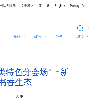
网站无障碍
关于湾区
简
繁
English
Português
资讯
政策
办事
城市
N类特色分会场”上新
书香生态
[
大
中
小
]