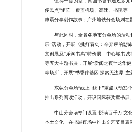
值得一提的是，南国书香节通过多元场景
便民点”矩阵，覆盖机场、高速、书院等，
康震分享创作故事；广州地铁分会场则在
与此同时，全省各地市分会场的活动也密
层”活动，开展《挑灯看剑：辛弃疾的悲
文创展及“乐淘书惠”特价展；中心城书城
等五大主题书展，开展“爱阅之夜”“龙华
等场所，开展“书香伴基因 探索无边界”主
东莞分会场“线上+线下”重点联动33个
推出系列阅读活动，开设国际获奖童书展、
中山分会场专门设置“悦读百千万 文化
本土文化，在书展夜场中推出文艺节目表