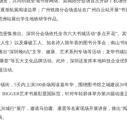
，共同织就全域书香网络。如揭阳分会场首次开辟了机场分会场
逐渐拓展阅读边界；广州铁路分会场选址在广州白云站开展“书
琶洲站展出学生地铁研学作品。
集推出。深圳分会场依托全市六大书城活动“多点开花”。其中，
旅人生》以及爆破工人、知名诗人陈年喜的图书分享会；南山书城
推出“深圳晚8点”文学、健康、艺术系列专场等活动；龙华书城以
健康荟”等五大文化品牌活动。此外，深圳还发挥本地科技企业
题活动。
镇街，5天内上演100余场阅读嘉年华，围绕图书馆之城建设2
BIGGER艺术书展彰显国际范，针对年轻群体举办第20届动漫
兴城行”展厅，邀请马伯庸、康震等名家现场开展讲座，推出“阅
演。