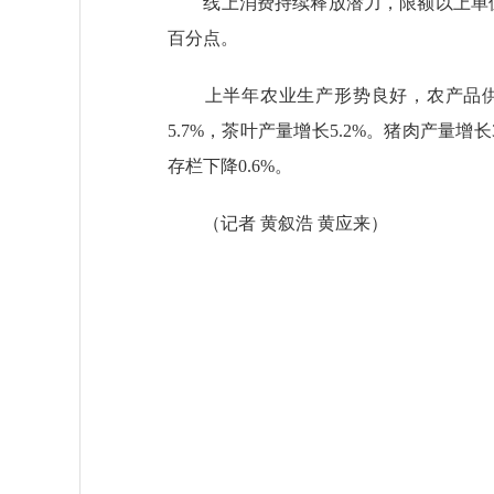
线上消费持续释放潜力，限额以上单位通过
百分点。
上半年农业生产形势良好，农产品供给保
5.7%，茶叶产量增长5.2%。猪肉产量增
存栏下降0.6%。
（
记者 黄叙浩 黄应来
）