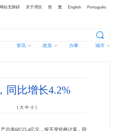
网站无障碍
关于湾区
简
繁
English
Português
资讯
政策
办事
城市
，同比增长4.2%
[
大
中
小
]
值68725.4亿元，按不变价格计算，同