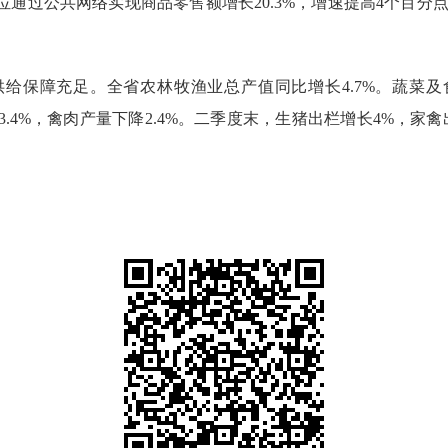
公共网络实现商品零售额增长20.3%，增速提高4个百分点
障充足。全省农林牧渔业总产值同比增长4.7%。蔬菜及食
长3.4%，禽肉产量下降2.4%。二季度末，生猪出栏增长4%，家禽出