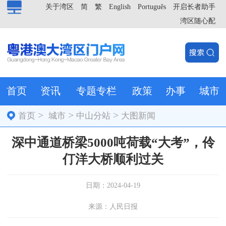
关于湾区
简
繁
English
Português
开启长者助手
湾区随心配
首页
资讯
专题专栏
政策
办事
城市
>
>
>
首页
城市
中山分站
大图新闻
深中通道桥梁5000吨荷载“大考”，伶
仃洋大桥顺利过关
日期：2024-04-19
来源：人民日报