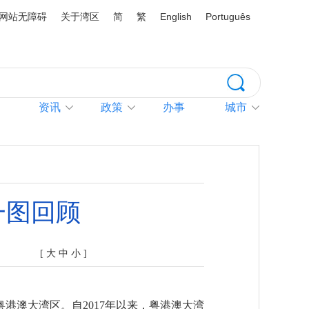
网站无障碍
关于湾区
简
繁
English
Português
资讯
政策
办事
城市
一图回顾
[
大
中
小
]
港澳大湾区。自2017年以来，粤港澳大湾