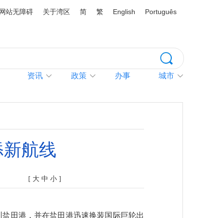
网站无障碍
关于湾区
简
繁
English
Português
资讯
政策
办事
城市
添新航线
[
大
中
小
]
深圳盐田港，并在盐田港迅速换装国际巨轮出