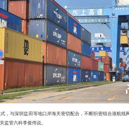
式，与深圳盐田等地口岸海关密切配合，不断织密组合港航线网
海关监管六科李俊伟说。