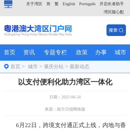
关于湾区
简
繁
English
Português
开启长者助手
湾区随心配
首页
资讯
专题专栏
政策
办事
城市
>
>
>
首页
城市
肇庆分站
最新动态
以支付便利化助力湾区一体化
日期：2025-06-24
来源：南方日报网络版
6月22日，跨境支付通正式上线，内地与香