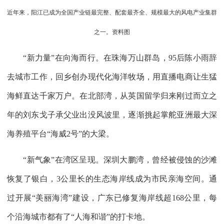
近年来，阳江已成为全国产业链最完整、配套最齐全、规模最大的风电产业集群
之一。资料图
“新力量”在向海而行。在珠海万山群岛，95后陈小雨辞
去城市工作，回乡创办现代化海洋牧场，用直播电商让生猛
海鲜直达千家万户。在北部湾，从英国留学归来刚过而立之
年的刘东戈子承父业出没风波里，逐渐挑起掌舵亚洲最大深
海养殖平台“海威2号”的大梁。
“新气象”在湾区呈现。深圳大鹏湾，曾经被侵蚀的沙滩
恢复了银白，3公里长的生态海岸线成为市民亲海空间。通
过开展“美丽海湾”建设，广东已修复海岸线超168公里，每
个沿海城市都有了“人海和谐”的打卡地。