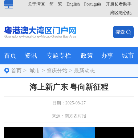
关于湾区
简
繁
English
Português
开启长者助手
湾区随心配
首页
资讯
专题专栏
政策
办事
城市
>
>
>
首页
城市
肇庆分站
最新动态
海上新广东 粤向新征程
日期：2025-08-27
来源：南方农村报