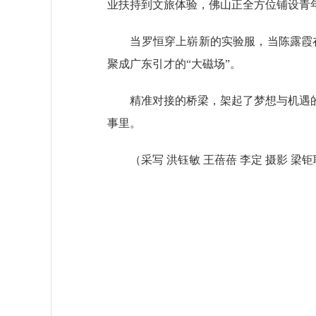
业扶持到文旅体验，佛山正全方位铺设青年
当罗恒穿上崭新的实验服，当陈露霞在深
聚成广东引才的“大磁场”。
精准对接的桥梁，架起了梦想与机遇的
事里。
（
采写 洪钰敏 王蓓蓓 李定 摄影 梁钜