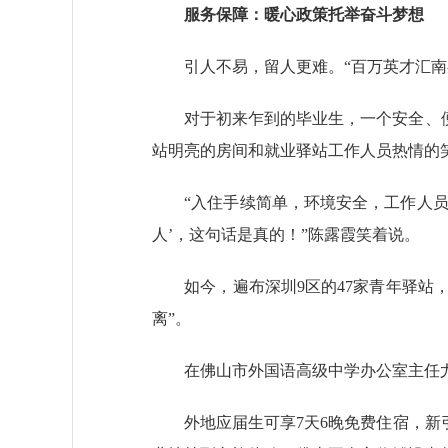
服务保障：暖心政策托举奋斗梦想
引人不易，留人更难。“百万英才汇南粤
对于初来乍到的毕业生，一个安全、便捷
站明亮的房间和就业驿站工作人员热情的
“入住手续简单，环境安全，工作人员还
人’，这句话是真的！”陈露霞笑着说。
如今，遍布深圳9区的47家青年驿站，超
离”。
在佛山市外国语高级中学办公室主任尤绍
外地应届生可享7天6晚免费住宿，新引进