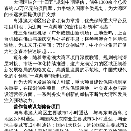
大湾区结合“十四五”规划中期评估，储备1300余个总投
资约7.2万亿元的项目库，力争纳入国家各类规划，为大湾区
的长远发展提供项目支撑
粤港澳大湾区出台多项有力举措，优先保障重大平台及
项目用地，为迈向“一点两地”的宏伟目标筑牢“地基”
珠三角枢纽机场（广州或佛山新机场）工地轰鸣，上百
台机械在佛山与肇庆交界处昼夜不息；横琴粤澳合作区填海
造地，为未来开拓空间；万洋众创城里，中小企业集群正借
力社会资本快速崛起……
近年来，随着粤港澳大湾区项目深度联通、规则机制深
层对接、市场一体化持续推进，这片充满活力的区域正朝着
新发展格局的战略支点、高质量发展的示范地、中国式现代
化的引领地“一点两地”稳步迈进。
作为大湾区发展的强力引擎，重大项目建设保障机制至
关重要，在谋划储备项目、优先保障用地、社会资本参与建
设运营等方面，一系列务实且创新的举措不断为大湾区发展
注入强劲动力。
善作善成谋划储备项目
与粤港澳大湾区主要城市1小时通达，与粤东粤西粤北
地区2小时通达，与国内及东南亚主要城市3小时通达，与全
球主要城市12小时通达；国内1天送达，周边国家主要城市2