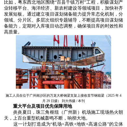
比如，粤东西北地区围绕“百县千镇万村”工程，积极谋划产
业转移平台、海洋经济、新农村建设等领域项目，加快补齐
发展短板。通过建立项目谋划储备能力提升常态化机制，分
领域、分片区、多层次组织专题辅导，不断提高项目谋划储
备能力，定期对入库项目动态调整，确保项目库的时效性和
高质量。
施工人员在位于广州南沙区的万龙大桥钢梁支架上接收首节钢箱梁（2025 年 4
月 29 日摄） 刘大伟摄 / 本刊
重大平台及项目优先保障用地
炎炎夏日，珠三角枢纽（广州新）机场施工现场热火朝
天，上百台重型机械轰鸣不断，响彻大地。
这一计划打造成为“机场+高铁+地铁+高速公路”的立体