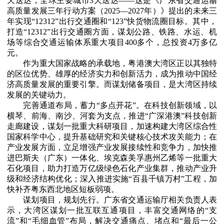
天送达，全球主要城市3天送达——这是《广东省交通运输
高质量发展三年行动方案（2025—2027年）》提出的未来三
年实现“12312”出行交通圈和“123”快货物流圈目标。其中，
打造“12312”出行交通圈方面，谋划公路、铁路、水运、机
场等综合交通运输体系重大项目400多个，总投资4万多亿
元。
作为重大国家战略的承载地，粤港澳大湾区正以其独特
的区位优势、雄厚的经济实力和创新活力，成为推动中国经
济高质量发展的重要引擎。而谋划储备项目，是大湾区持续
发展的关键动力。
完善通道布局，蓄力“多点开花”。在科技创新领域，以
横琴、前海、南沙、河套为支点，推进“广深港澳”科技创新
走廊建设，谋划一批重大科研项目，加速构建大湾区综合性
国家科学中心，提升基础研究和关键核心技术攻关能力；在
产业发展方面，立足增强产业发展接续性和竞争力，加快推
进巴斯夫（广东）一体化、埃克森美孚惠州乙烯等一批重大
石化项目，助力打造万亿级绿色石化产业集群，推动产业升
级和经济结构优化；深入推进实施“百县千镇万村”工程，加
快补齐粤东西北地区短板弱项。
谋划项目，规划先行。广东省交通运输厅相关负责人表
示，大湾区谋划一批互联互通项目，丰富交通网络的“支
流”和“毛细血管”布局，解决交通痛点、堵点和“最后一公