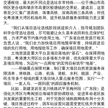
交通枢纽，最大的不同点是选址非常特殊——位于佛山市高
明区更合镇和肇庆市高要区蛟塘镇的交界处。建成后，这里
将至少汇集广湛高铁、珠肇高铁、深南高铁三条高铁，对优
化粤港澳大湾区机场布局、提升机场群服务保障能力意义重
大。
“我们从项目选址选线阶段就提前介入，指导规划团队
科学合理选址选线，尽可能避让永久基本农田和生态保护红
线，力求严格节约集约使用土地。”广东省自然资源厅相关
负责人说，“我们全力加快项目用地预审审查，持续跟进后
续的先行用地、用地报批等工作，确保项目用地需求。”
土地资源是重大平台及项目落地的“基石”。在保障用地
方面，粤港澳大湾区出台多项有力举措，优先保障重大平台
及项目用地，为迈向“一点两地”的宏伟目标筑牢“地基”。
——明确重点保障对象，制订重大项目自然资源服务保
障清单，将铁路、公路、机场、港航、水利、能源、产业、
民生等多个领域的重大项目纳入重点服务范围，实行“一个
项目、一套人马、一跟到底”的跟踪服务机制。
比如，新建龙岩至龙川铁路武平至梅州段（广东段）是
强化大湾区与粤闽浙沿海城市群协调联动、促进革命老区振
兴发展的重要民生工程，对于完善区域铁路网络布局十分关
键。项目推进过程中，因车站设置问题需变更红线并开展重