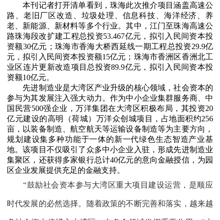
本刊记者打开清单看到，珠海此次推介项目涵盖高速公
路、老旧厂区改造、垃圾处理、信息科技、海洋经济、养
老、新能源、新材料等多个行业。其中，江门至珠海高速公
路珠海段改扩建工程总投资53.467亿元，拟引入民间资本投
资额30亿元；珠海市香海大桥西延线一期工程总投资29.9亿
元，拟引入民间资本投资额15亿元；珠海市香洲区香洲北工
业区连片更新改造项目总投资89.9亿元，拟引入民间资本投
资额10亿元。
先进制造业是大湾区产业升级的核心领域，社会资本的
参与为其发展注入强大动力。作为中小企业集群服务商、中
国民营500强企业，万洋集团在大湾区积极布局，其投资20
亿元建设的高明（荷城）万洋众创城项目，占地面积约256
亩，以装备制造、航空航天等运输设备制造等为主要方向，
规划建设集多种功能于一体的新一代绿色生态智造产业基
地。该项目不仅吸引了众多中小企业入驻，形成先进制造业
集聚区，还获得多家银行总计40亿元的意向金融授信，为园
区企业发展提供充足的金融支持。
“鼓励社会资本参与大湾区重大项目建设运营，是顺应
时代发展的必然选择。随着政策的不断完善和落实，越来越