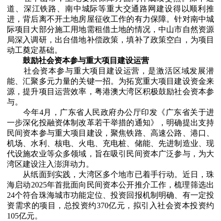
道、深江铁路、南中城际等重大交通路网建设得以顺利推
进，背后离不开土地房屋征收工作的有力保障。针对南中城
际项目大部分施工用地需租借土地的情况，中山市自然资源
局深入调研，出台借地补偿政策，填补了政策空白，为项目
动工奠定基础。
鼓励社会资本
参与重大项目建设运营
社会资本参与重大项目建设运营，是激活区域发展潜
能、汇聚多元力量的关键一招。为拓宽重大项目建设资金来
源，提升项目运营效率，粤港澳大湾区积极鼓励社会资本参
与。
今年4月，广东省人民政府办公厅印发《广东省关于进
一步深化投融资体制改革若干举措的通知》，明确提出支持
民间资本参与重大项目建设，聚焦铁路、高速公路、港口、
机场、水利、核电、火电、充电桩、储能、先进制造业、现
代设施农业等众多领域，旨在吸引民间资本广泛参与，为大
湾区建设注入澎湃动力。
从纸面到实践，大湾区多个地市已着手行动。近日，珠
海启动2025年首批面向民间资本公开推介工作，梳理筛选出
24个符合珠海城市功能定位、投资回报机制明确、有一定投
资需求的项目，总投资约370亿元，拟引入社会资本投资约
105亿元。