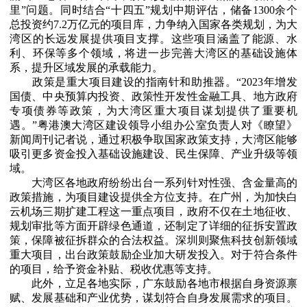
里”问题。同时结合“十四五”规划中期评估，储备1300余个
总投资约7.2万亿元的项目库，力争纳入国家各类规划，为大
湾区的长远发展提供项目支撑。这些项目涵盖了能源、水
利、环保等多个领域，将进一步完善大湾区的基础设施体
系，提升区域发展的承载能力。
政策是重大项目建设的指南针和助推器。“2023年增发
国债、中央预算内投资、政策性开发性金融工具、地方政府
专项债券等政策，为大湾区重大项目谋划提供了重要机
遇。”粤港澳大湾区建设领导小组办公室负责人对《瞭望》
新闻周刊记者说，通过积极争取国家政策支持，大湾区能够
吸引更多资金投入基础设施建设、民生保障、产业升级等领
域。
大湾区各地政府纷纷出台一系列针对性强、含金量高的
政策措施，为项目建设提供全方位支持。在广州，为加快白
云机场三期扩建工程这一重点项目，政府不仅在土地征收、
规划审批等方面开辟绿色通道，还制定了详细的征拆安置政
策，保障被征拆群众的合法权益。深圳则聚焦科技创新领域
重大项目，出台政策鼓励企业加大研发投入。对于符合条件
的项目，给予资金补贴、税收优惠等支持。
此外，立足各地实际，广东鼓励各地市根据自身资源禀
赋、发展基础和产业优势，谋划符合自身发展需求的项目。