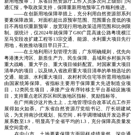
新用地预审，广东省自然资源厅工作人员多次向上级部门沟
通汇报，争取政策支持，保障重新用地预审工作顺利推进。
——在创新用地保障举措上，充分利用自然资源部系列
要素保障政策。对面积超出原预审范围、范围重合度低的项
目不再组织重新预审，放宽现行用地政策适用范围和比例限
制。据统计，仅2024年就保障了G80广昆高速公路粤境横江
至马安段改扩建工程等13宗交通、能源、水利重大项目先行
用地，有效推动项目早日开工。
——在土地利用计划管理方面，广东明确规则，优先向
粤港澳大湾区、新质生产力、民生保障、县域和乡村振兴等
重大战略、重大平台、重大项目倾斜配置。对国家重大项目
清单内的项目，以及纳入省政府重大项目清单的单独选址的
交通、能源、水利重大项目、农村村民住宅等所需用地指标
由国家统筹保障。省指标主要用于保障重大先进制造业项
目，12类民生项目，承接产业有序转移主平台基础设施项
目，支持重点老区苏区和民族地区指标、奖励指标等。
在广州南沙这片热土上，土地管理综合改革试点工作开
展得如火如荼。广东省自然资源厅党组书记、厅长胡建斌
说，为支持南沙优规划、拓空间，科学调增城镇开发边界扩
展系数至1.9，明显高于全省平均的1.3，充分保障高质量发
展空间需求。
在中山市，土地要素保障方面同样成绩斐然。深中通