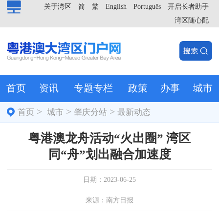
关于湾区
简
繁
English
Português
开启长者助手
湾区随心配
首页
资讯
专题专栏
政策
办事
城市
>
>
>
首页
城市
肇庆分站
最新动态
粤港澳龙舟活动“火出圈” 湾区
同“舟”划出融合加速度
日期：2023-06-25
来源：南方日报