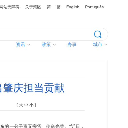
网站无障碍
关于湾区
简
繁
English
Português
资讯
政策
办事
城市
出肇庆担当贡献
[
大
中
小
]
东的一分子责无旁贷、使命光荣。”近日，