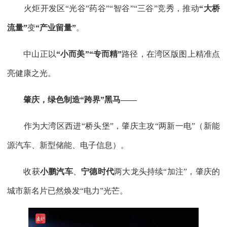
火炬开发区“光谷”药谷”“智谷”“三谷”竞秀，推动
“大桥
流量”
变
“产业留量”
。
中山正以
“小而美”
“专而精”
路径，在湾区版图上精准点
亮健康之光。
肇庆，绿色制造“跨界”黑马——
作为大湾区西进“桥头堡”，肇庆主攻“两新一电”（新能
源汽车、新型储能、电子信息）。
收获
小鹏汽车
、
宁德时代
两大龙头持续“加注”，肇庆的
城市新名片已然焕发“电力”光芒。