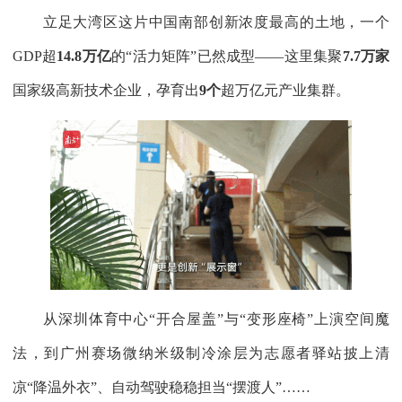
立足大湾区这片中国南部创新浓度最高的土地，一个
GDP超
14.8万亿
的“活力矩阵”已然成型——这里集聚
7.7万家
国家级高新技术企业，孕育出
9个
超万亿元产业集群。
从深圳体育中心“开合屋盖”与“变形座椅”上演空间魔
法，到广州赛场微纳米级制冷涂层为志愿者驿站披上清
凉“降温外衣”、自动驾驶稳稳担当“摆渡人”……