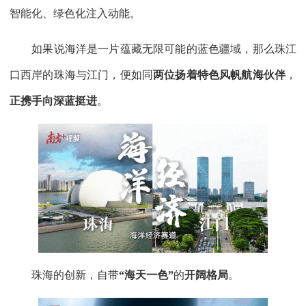
智能化、绿色化注入动能。
如果说海洋是一片蕴藏无限可能的蓝色疆域，那么珠江
口西岸的珠海与江门，便如同
两位
扬着特色风帆航海伙伴
，
正携手向深蓝挺进
。
珠海的创新，自带
“海天一色”
的
开阔格局
。