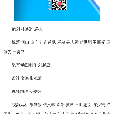
策划 林焕辉 赵杨
统筹 何山 曲广宁 谢苗枫 赵越 吴志远 靳延明 罗丽娟 黄
舒旻 王勇幸
采写/动图制作 刘越亚
设计 文海燕 张雅
视频制作 麦俊钰
视频素材 朱洪波 钱文攀 邓浩 黄政正 叶志文 陈少宏 卢