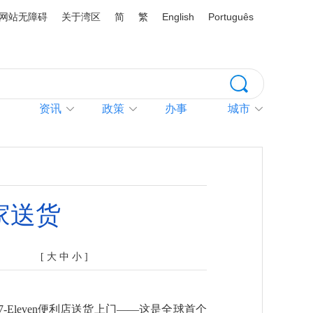
网站无障碍
关于湾区
简
繁
English
Português
资讯
政策
办事
城市
家送货
[
大
中
小
]
Eleven便利店送货上门——这是全球首个