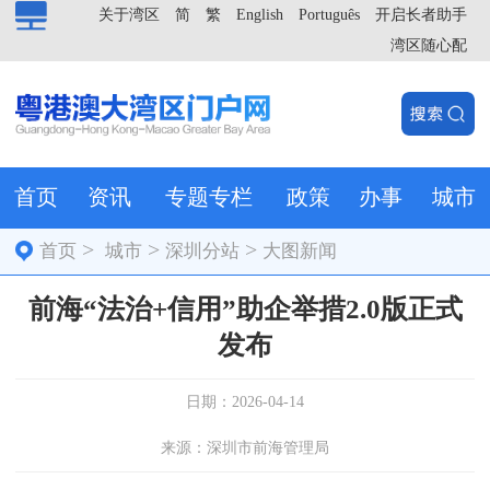
关于湾区
简
繁
English
Português
开启长者助手
湾区随心配
首页
资讯
专题专栏
政策
办事
城市
>
>
>
首页
城市
深圳分站
大图新闻
前海“法治+信用”助企举措2.0版正式
发布
日期：2026-04-14
来源：深圳市前海管理局