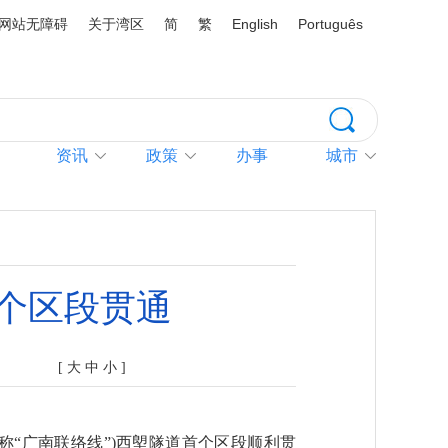
网站无障碍
关于湾区
简
繁
English
Português
资讯
政策
办事
城市
个区段贯通
[
大
中
小
]
称“广南联络线”)西塱隧道首个区段顺利贯