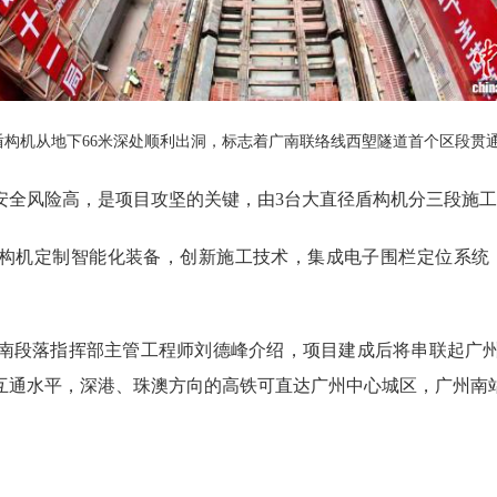
”盾构机从地下66米深处顺利出洞，标志着广南联络线西塱隧道首个区段贯
风险高，是项目攻坚的关键，由3台大直径盾构机分三段施工掘
构机定制智能化装备，创新施工技术，集成电子围栏定位系统，
段落指挥部主管工程师刘德峰介绍，项目建成后将串联起广州
通水平，深港、珠澳方向的高铁可直达广州中心城区，广州南站