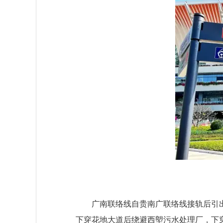
广南联络线自贵南广联络线接轨后引出，
下穿花地大道后绕避西塱污水处理厂，下穿