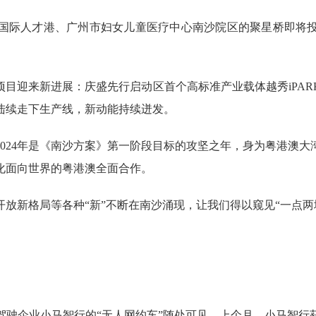
际人才港、广州市妇女儿童医疗中心南沙院区的聚星桥即将投
迎来新进展：庆盛先行启动区首个高标准产业载体越秀iPAR
陆续走下生产线，新动能持续迸发。
24年是《南沙方案》第一阶段目标的攻坚之年，身为粤港澳大
化面向世界的粤港澳全面合作。
新格局等各种“新”不断在南沙涌现，让我们得以窥见“一点两
企业小马智行的“无人网约车”随处可见。上个月，小马智行