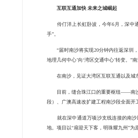
互联互通加快 未来之城崛起
伶仃洋上长虹卧波，今年6月，深中通
手”。
“届时南沙将实现20分钟内往返深圳，
地理几何中心’向‘湾区交通中心’转变。
在南沙，见证大湾区互联互通以及城市
目前，缝合珠江口的重要枢纽——南沙
段）、广澳高速改扩建工程南沙段全面开
就在深中通道万顷沙支线连接的南沙区
地。项目以“扇迎天下客，明珠耀九州”为