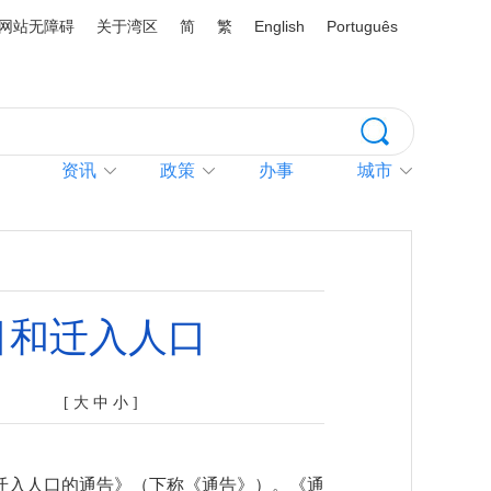
网站无障碍
关于湾区
简
繁
English
Português
资讯
政策
办事
城市
目和迁入人口
[
大
中
小
]
迁入人口的通告》（下称《通告》）。《通