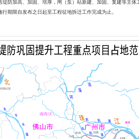
括堤防加高、加固、培厚，闸（泵）站新建、加固、复建等主体
施行期限自发布之日起至工程征地拆迁工作完成为止。