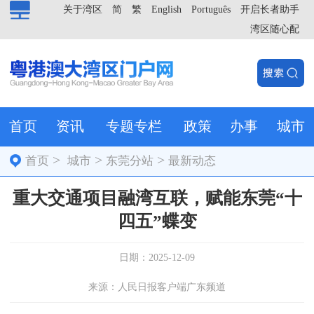
关于湾区
简
繁
English
Português
开启长者助手
湾区随心配
首页
资讯
专题专栏
政策
办事
城市
>
>
>
首页
城市
东莞分站
最新动态
重大交通项目融湾互联，赋能东莞“十
四五”蝶变
日期：2025-12-09
来源：人民日报客户端广东频道