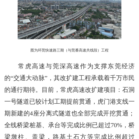
图为环莞快速路三期（与莞番高速共线段）工程
常虎高速与莞深高速作为支撑东莞经济
的“交通大动脉”，其改扩建工程承载着千万市民
的通行期待。目前，常虎高速改扩建项目：石洞
一号隧道已较计划工期提前贯通，虎门港支线一
期新建的4座分离式隧道也全部完成开挖贯通；
全线桥梁桩基、承台等完成比例已超过70%，桥
梁墩柱、盖梁，路基土石方等完成比例超过