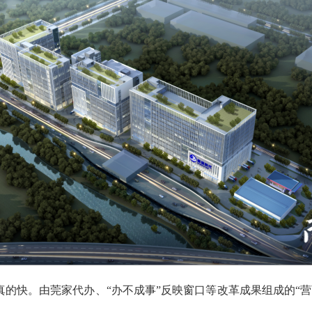
的快。由莞家代办、“办不成事”反映窗口等改革成果组成的“营