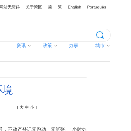
网站无障碍
关于湾区
简
繁
English
Português
资讯
政策
办事
城市
环境
[
大
中
小
]
接通，不动产登记零跑动、零纸张、1小时办