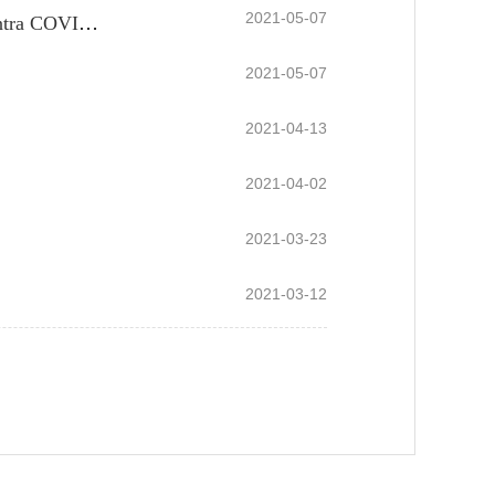
2021-05-07
Aviso sobre a facilitação da solicitação de visto chinês para requerentes inoculados com vacinas contra COVID-19 produzidas na China
2021-05-07
2021-04-13
2021-04-02
2021-03-23
2021-03-12