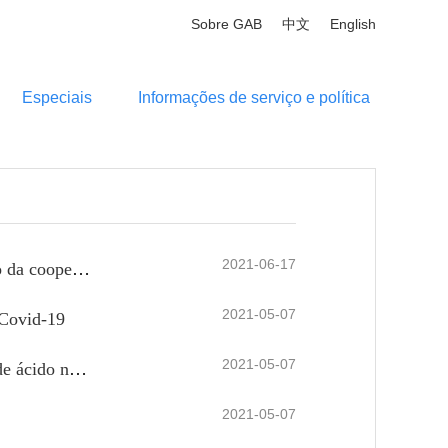
Sobre GAB
中文
English
Especiais
Informações de serviço e política
2021-06-17
Convocou-se a Conferência Conjunta de Cooperação Guangdong-Macau 2021, com foco no reforço da cooperação em quatro aspetos
2021-05-07
 Covid-19
2021-05-07
Aviso sobre apresentação da &quot;Carta de Compromisso de Proteção à Saúde&quot; após testes de ácido nucleico (PCR) e IgM anti-corpo para Covid-19 para passageiros que partirem do Brasil com destino à China
2021-05-07