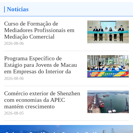
Notícias
Curso de Formação de
Mediadores Profissionais em
Mediação Comercial
Internacional realizado em
2026-08-06
Hengqin | Explorando a
Vinte e uma empresas da Região da Grande Baía Guangdong-
formação de talentos para a
Programa Específico de
mediação transfronteiriça
Estágio para Jovens de Macau
Hong Kong-Macau integram a lista Fortune Global 500
em Empresas do Interior da
China com Negócios nos Países
2026-08-06
de Língua Portuguesa e
Espanhola é Lançado
Comércio exterior de Shenzhen
com economias da APEC
mantém crescimento
2026-08-05