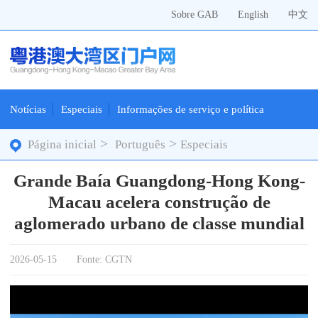
Sobre GAB
English
中文
Notícias
Especiais
Informações de serviço e política
>
>
Página inicial
Português
Especiais
Grande Baía Guangdong-Hong Kong-
Macau acelera construção de
aglomerado urbano de classe mundial
2026-05-15
Fonte: CGTN