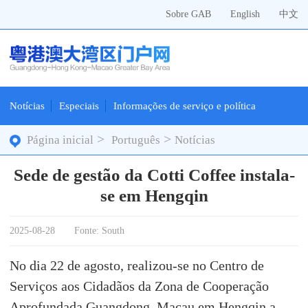
Sobre GAB
English
中文
Notícias
Especiais
Informações de serviço e política
>
>
Página inicial
Português
Notícias
Sede de gestão da Cotti Coffee instala-
se em Hengqin
2025-08-28
Fonte: South
No dia 22 de agosto, realizou-se no Centro de
Serviços aos Cidadãos da Zona de Cooperação
Aprofundada Guangdong–Macau em Hengqin a