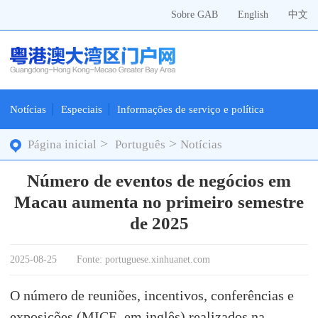
Sobre GAB
English
中文
Notícias
Especiais
Informações de serviço e política
>
>
Página inicial
Português
Notícias
Número de eventos de negócios em
Macau aumenta no primeiro semestre
de 2025
2025-08-25
Fonte: portuguese.xinhuanet.com
O número de reuniões, incentivos, conferências e
exposições (MICE, em inglês) realizados na