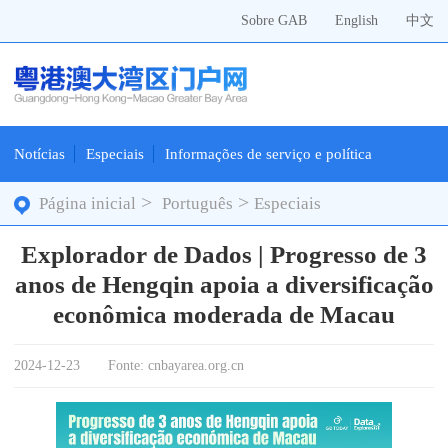
Sobre GAB
English
中文
Notícias
Especiais
Informações de serviço e política
>
>
Página inicial
Português
Especiais
Explorador de Dados | Progresso de 3
anos de Hengqin apoia a diversificação
econômica moderada de Macau
2024-12-23
Fonte: cnbayarea.org.cn